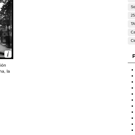
So
25
T
Ca
Ci
P
ción
ha, la