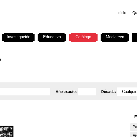
Inicio
Qu
Investigación
Educativa
Catálogo
Mediateca
s
Año exacto:
Década:
F
Pa
Ar