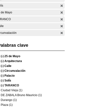
lís
 de Mayo
ARANCO
lle
rcunvalación
alabras clave
(-)
25 de Mayo
(-)
Arquitectura
(-)
Calle
(-)
Circunvalación
(-)
Palacio
(-)
Solís
(-)
TARANCO
Ciudad Vieja (1)
DE ZABALA Bruno Mauricio (1)
Durango (1)
Plaza (1)