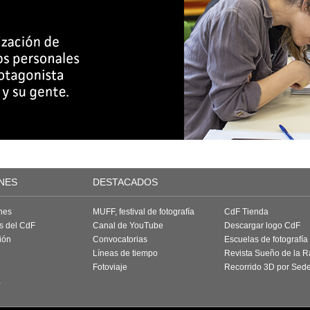
NES
DESTACADOS
nes
MUFF, festival de fotografía
CdF Tienda
as del CdF
Canal de YouTube
Descargar logo CdF
ión
Convocatorias
Escuelas de fotografía
Líneas de tiempo
Revista Sueño de la 
Fotoviaje
Recorrido 3D por Sed
a