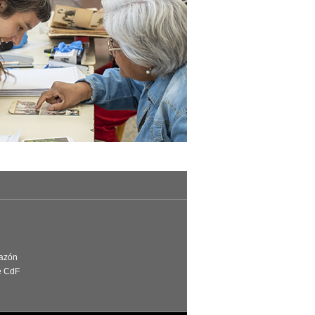
Razón
e CdF