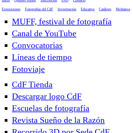
Inicio
Quiénes somos
Suscripción
FAQ
Contacto
Exposiciones
Fotografías del CdF
Investigación
Educativa
Catálogo
Mediateca
MUFF, festival de fotografía
Canal de YouTube
Convocatorias
Líneas de tiempo
Fotoviaje
CdF Tienda
Descargar logo CdF
Escuelas de fotografía
Revista Sueño de la Razón
Recorrido 3D por Sede CdF