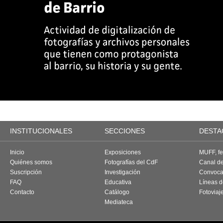
INSTITUCIONALES
SECCIONES
DESTA
Inicio
Exposiciones
MUFF, fes
Quiénes somos
Fotografías del CdF
Canal d
Suscripción
Investigación
Convoca
FAQ
Educativa
Líneas d
Contacto
Catálogo
Fotoviaj
Mediateca