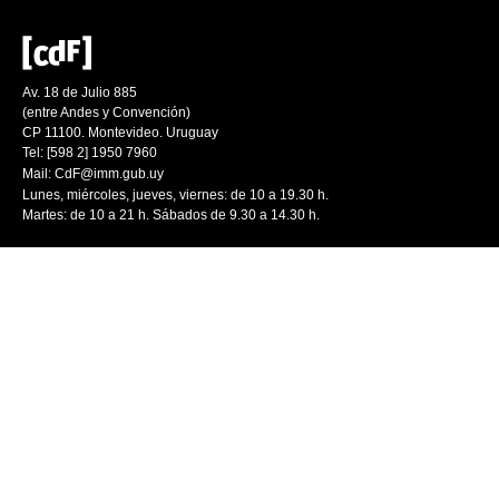
Av. 18 de Julio 885
(entre Andes y Convención)
CP 11100. Montevideo. Uruguay
Tel: [598 2] 1950 7960
Mail:
CdF@imm.gub.uy
Lunes, miércoles, jueves, viernes: de 10 a 19.30 h.
Martes: de 10 a 21 h. Sábados de 9.30 a 14.30 h.