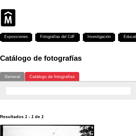
Exposiciones
Fotografías del CdF
Investigación
Educat
Catálogo de fotografías
General
Catálogo de fotografías
Resultados
1
-
1
de
1