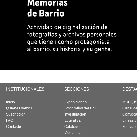
INSTITUCIONALES
SECCIONES
DESTA
Inicio
Exposiciones
MUFF, fes
Quiénes somos
Fotografías del CdF
Canal d
Suscripción
Investigación
Convoca
FAQ
Educativa
Líneas d
Contacto
Catálogo
Fotoviaj
Mediateca