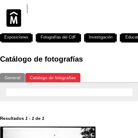
Exposiciones
Fotografías del CdF
Investigación
Educat
Catálogo de fotografías
General
Catálogo de fotografías
Resultados
1
-
1
de
1