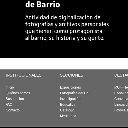
INSTITUCIONALES
SECCIONES
DESTA
Inicio
Exposiciones
MUFF, fes
Quiénes somos
Fotografías del CdF
Canal d
Suscripción
Investigación
Convoca
FAQ
Educativa
Líneas d
Contacto
Catálogo
Fotoviaj
Mediateca