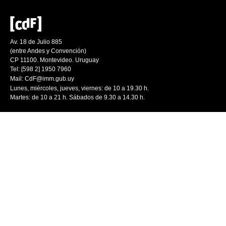
Av. 18 de Julio 885
(entre Andes y Convención)
CP 11100. Montevideo. Uruguay
Tel: [598 2] 1950 7960
Mail:
CdF@imm.gub.uy
Lunes, miércoles, jueves, viernes: de 10 a 19.30 h.
Martes: de 10 a 21 h. Sábados de 9.30 a 14.30 h.