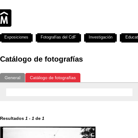
Exposiciones
Fotografías del CdF
Investigación
Educat
Catálogo de fotografías
General
Catálogo de fotografías
Resultados
1
-
1
de
1