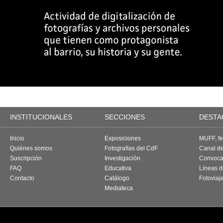
INSTITUCIONALES
SECCIONES
DESTA
Inicio
Exposiciones
MUFF, fes
Quiénes somos
Fotografías del CdF
Canal d
Suscripción
Investigación
Convoca
FAQ
Educativa
Líneas d
Contacto
Catálogo
Fotoviaj
Mediateca