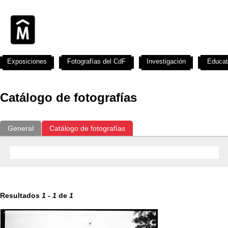
Exposiciones
Fotografías del CdF
Investigación
Educat
Catálogo de fotografías
General
Catálogo de fotografías
Resultados
1
-
1
de
1