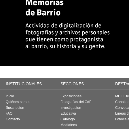
INSTITUCIONALES
SECCIONES
DESTA
Inicio
Exposiciones
MUFF, fes
Quiénes somos
Fotografías del CdF
Canal d
Suscripción
Investigación
Convoca
FAQ
Educativa
Líneas d
Contacto
Catálogo
Fotoviaj
Mediateca