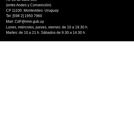
(entre Andes y Convención)
CP 11100. Montevideo. Uruguay
Tel: [598 2] 1950 7960
Mail:
CdF@imm.gub.uy
Lunes, miércoles, jueves, viernes: de 10 a 19.30 h.
Martes: de 10 a 21 h. Sábados de 9.30 a 14.30 h.