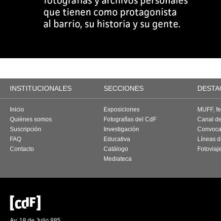
INSTITUCIONALES
SECCIONES
DESTA
Inicio
Exposiciones
MUFF, fes
Quiénes somos
Fotografías del CdF
Canal d
Suscripción
Investigación
Convoca
FAQ
Educativa
Líneas d
Contacto
Catálogo
Fotoviaj
Mediateca
Av. 18 de Julio 885