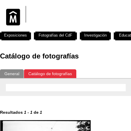
Exposiciones
Fotografías del CdF
Investigación
Educat
Catálogo de fotografías
General
Catálogo de fotografías
Resultados
1
-
1
de
1