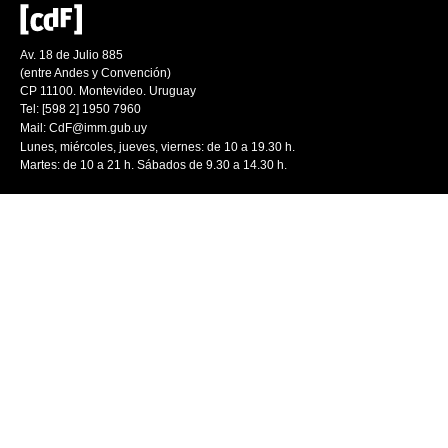
Av. 18 de Julio 885
(entre Andes y Convención)
CP 11100. Montevideo. Uruguay
Tel: [598 2] 1950 7960
Mail:
CdF@imm.gub.uy
Lunes, miércoles, jueves, viernes: de 10 a 19.30 h.
Martes: de 10 a 21 h. Sábados de 9.30 a 14.30 h.