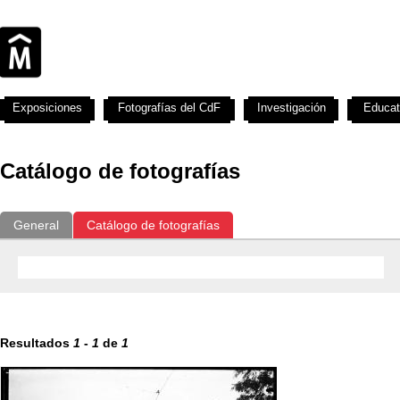
Exposiciones
Fotografías del CdF
Investigación
Educat
Catálogo de fotografías
General
Catálogo de fotografías
Resultados
1
-
1
de
1