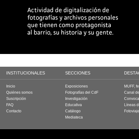
INSTITUCIONALES
SECCIONES
DESTA
Inicio
Exposiciones
MUFF, fes
Quiénes somos
Fotografías del CdF
Canal d
Suscripción
Investigación
Convoca
FAQ
Educativa
Líneas d
Contacto
Catálogo
Fotoviaj
Mediateca