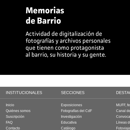
INSTITUCIONALES
SECCIONES
DESTA
Inicio
Exposiciones
MUFF, fes
Quiénes somos
Fotografías del CdF
Canal d
Suscripción
Investigación
Convoca
FAQ
Educativa
Líneas d
Contacto
Catálogo
Fotoviaj