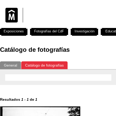
Exposiciones
Fotografías del CdF
Investigación
Educat
Catálogo de fotografías
General
Catálogo de fotografías
Resultados
1
-
1
de
1