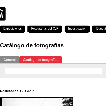
Exposiciones
Fotografías del CdF
Investigación
Educat
Catálogo de fotografías
General
Catálogo de fotografías
Resultados
1
-
1
de
1