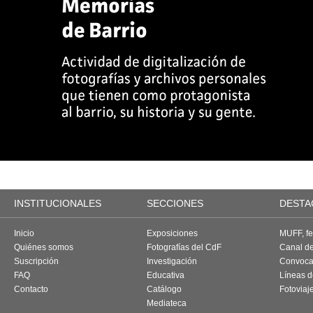
INSTITUCIONALES
SECCIONES
DESTA
Inicio
Exposiciones
MUFF, fes
Quiénes somos
Fotografías del CdF
Canal d
Suscripción
Investigación
Convoca
FAQ
Educativa
Líneas d
Contacto
Catálogo
Fotoviaj
Mediateca