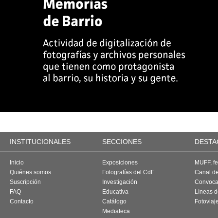
INSTITUCIONALES
SECCIONES
DESTA
Inicio
Exposiciones
MUFF, fes
Quiénes somos
Fotografías del CdF
Canal d
Suscripción
Investigación
Convoca
FAQ
Educativa
Líneas d
Contacto
Catálogo
Fotoviaj
Mediateca