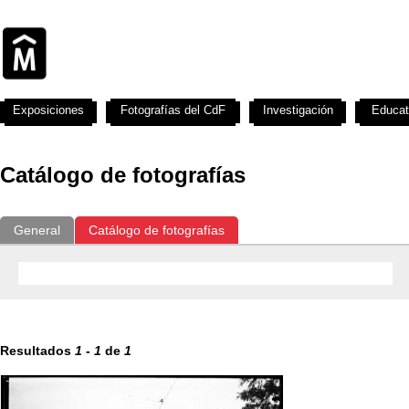
Exposiciones
Fotografías del CdF
Investigación
Educat
Catálogo de fotografías
General
Catálogo de fotografías
Resultados
1
-
1
de
1