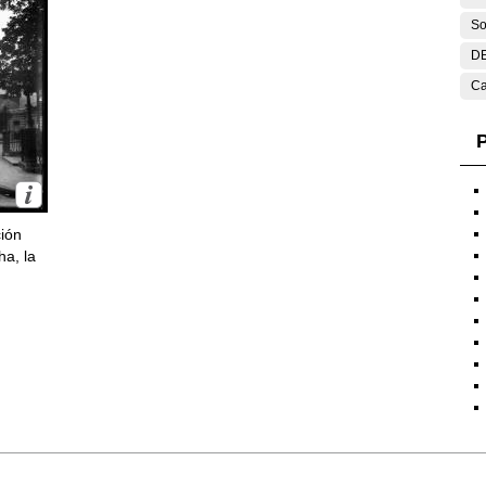
So
DE
Ca
P
ción
ha, la