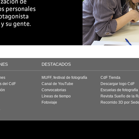
NES
DESTACADOS
nes
MUFF, festival de fotografía
CdF Tienda
as del CdF
Canal de YouTube
Descargar logo CdF
ión
Convocatorias
Escuelas de fotografía
Líneas de tiempo
Revista Sueño de la 
Fotoviaje
Recorrido 3D por Sed
a