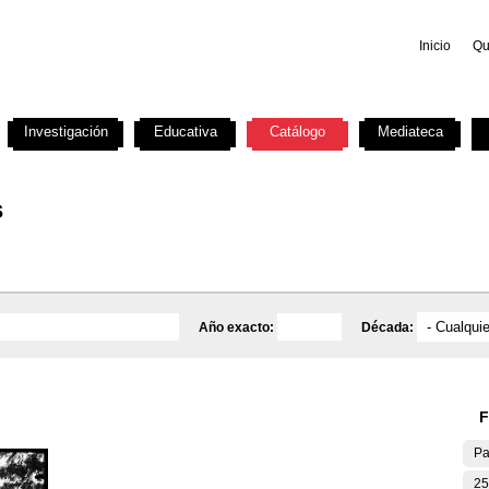
Inicio
Qu
Investigación
Educativa
Catálogo
Mediateca
s
Año exacto:
Década:
F
Pa
25