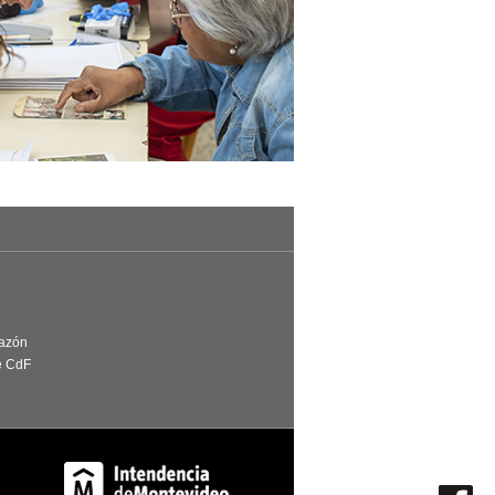
Razón
e CdF