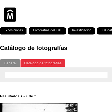
Exposiciones
Fotografías del CdF
Investigación
Educat
Catálogo de fotografías
General
Catálogo de fotografías
Resultados
1
-
1
de
1