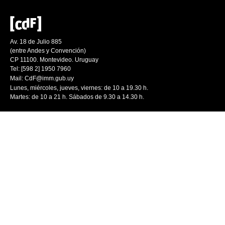
Av. 18 de Julio 885
(entre Andes y Convención)
CP 11100. Montevideo. Uruguay
Tel: [598 2] 1950 7960
Mail:
CdF@imm.gub.uy
Lunes, miércoles, jueves, viernes: de 10 a 19.30 h.
Martes: de 10 a 21 h. Sábados de 9.30 a 14.30 h.