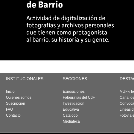
INSTITUCIONALES
SECCIONES
DESTA
Inicio
Exposiciones
MUFF, fes
Quiénes somos
Fotografías del CdF
Canal d
Suscripción
Investigación
Convoca
FAQ
Educativa
Líneas d
Contacto
Catálogo
Fotoviaj
Mediateca