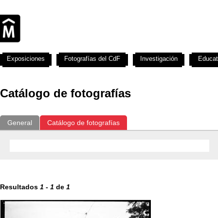
Exposiciones
Fotografías del CdF
Investigación
Educat
Catálogo de fotografías
General
Catálogo de fotografías
Resultados
1
-
1
de
1