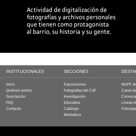
INSTITUCIONALES
SECCIONES
DESTA
Inicio
Exposiciones
MUFF, fes
Quiénes somos
Fotografías del CdF
Canal d
Suscripción
Investigación
Convoca
FAQ
Educativa
Líneas d
Contacto
Catálogo
Fotoviaj
Mediateca