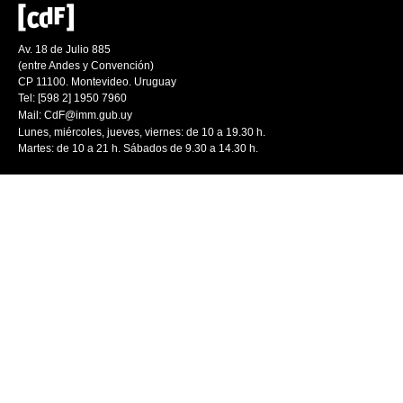
Av. 18 de Julio 885
(entre Andes y Convención)
CP 11100. Montevideo. Uruguay
Tel: [598 2] 1950 7960
Mail:
CdF@imm.gub.uy
Lunes, miércoles, jueves, viernes: de 10 a 19.30 h.
Martes: de 10 a 21 h. Sábados de 9.30 a 14.30 h.