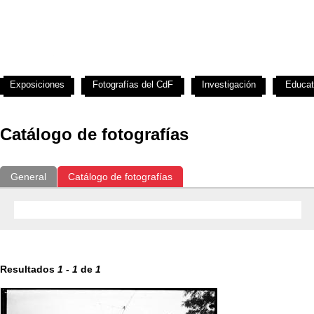
Exposiciones
Fotografías del CdF
Investigación
Educat
Catálogo de fotografías
General
Catálogo de fotografías
Resultados
1
-
1
de
1