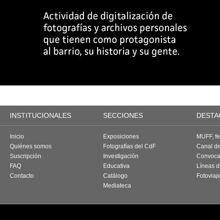
INSTITUCIONALES
SECCIONES
DESTA
Inicio
Exposiciones
MUFF, fes
Quiénes somos
Fotografías del CdF
Canal d
Suscripción
Investigación
Convoca
FAQ
Educativa
Líneas d
Contacto
Catálogo
Fotoviaj
Mediateca