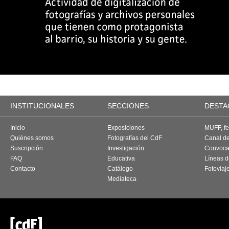
INSTITUCIONALES
SECCIONES
DESTA
Inicio
Exposiciones
MUFF, fes
Quiénes somos
Fotografías del CdF
Canal d
Suscripción
Investigación
Convoca
FAQ
Educativa
Líneas d
Contacto
Catálogo
Fotoviaj
Mediateca