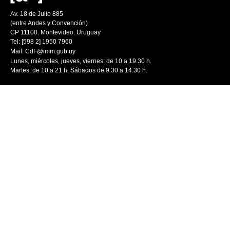
Av. 18 de Julio 885
(entre Andes y Convención)
CP 11100. Montevideo. Uruguay
Tel: [598 2] 1950 7960
Mail:
CdF@imm.gub.uy
Lunes, miércoles, jueves, viernes: de 10 a 19.30 h.
Martes: de 10 a 21 h. Sábados de 9.30 a 14.30 h.