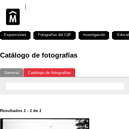
Exposiciones
Fotografías del CdF
Investigación
Educat
Catálogo de fotografías
General
Catálogo de fotografías
Resultados
1
-
1
de
1