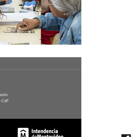
Razón
e CdF