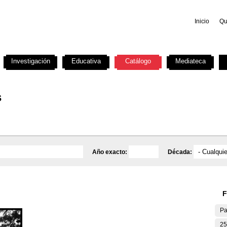
Inicio
Qu
Investigación
Educativa
Catálogo
Mediateca
s
Año exacto:
Década:
F
Pa
25