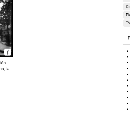
Ci
Pl
T
P
ción
ha, la