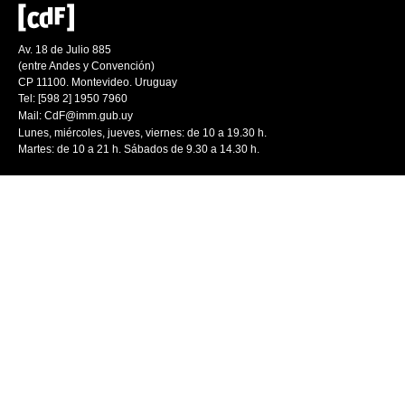
Av. 18 de Julio 885
(entre Andes y Convención)
CP 11100. Montevideo. Uruguay
Tel: [598 2] 1950 7960
Mail:
CdF@imm.gub.uy
Lunes, miércoles, jueves, viernes: de 10 a 19.30 h.
Martes: de 10 a 21 h. Sábados de 9.30 a 14.30 h.