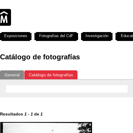
Exposiciones
Fotografías del CdF
Investigación
Educat
Catálogo de fotografías
General
Catálogo de fotografías
Resultados
1
-
1
de
1