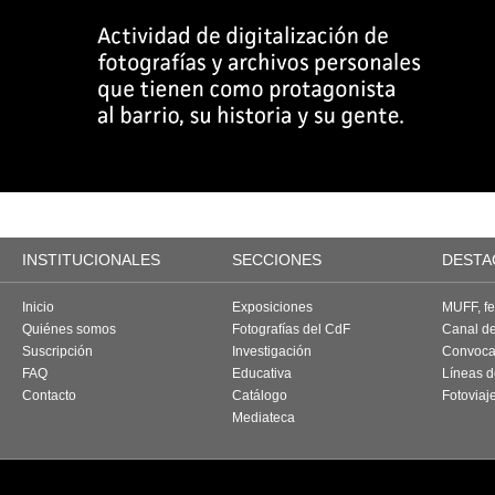
INSTITUCIONALES
SECCIONES
DESTA
Inicio
Exposiciones
MUFF, fes
Quiénes somos
Fotografías del CdF
Canal d
Suscripción
Investigación
Convoca
FAQ
Educativa
Líneas d
Contacto
Catálogo
Fotoviaj
Mediateca