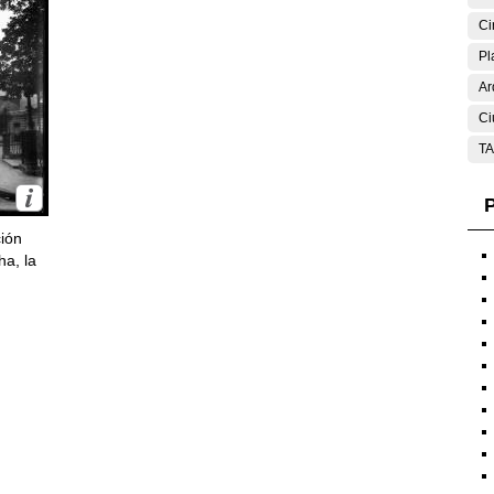
Ci
Pl
Ar
Ci
T
P
ción
ha, la