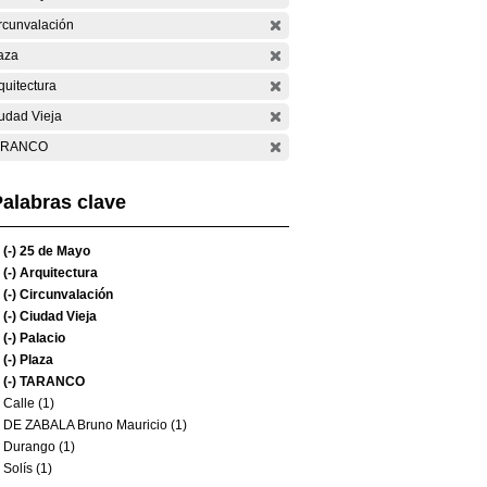
rcunvalación
aza
quitectura
udad Vieja
ARANCO
alabras clave
(-)
25 de Mayo
(-)
Arquitectura
(-)
Circunvalación
(-)
Ciudad Vieja
(-)
Palacio
(-)
Plaza
(-)
TARANCO
Calle (1)
DE ZABALA Bruno Mauricio (1)
Durango (1)
Solís (1)