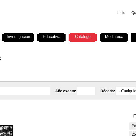
Inicio
Qu
Investigación
Educativa
Catálogo
Mediateca
s
Año exacto:
Década:
F
Pa
25