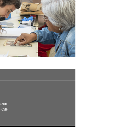
Razón
e CdF