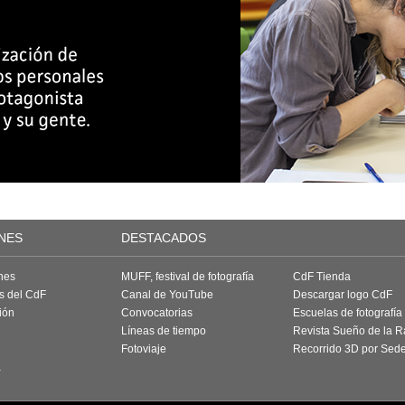
NES
DESTACADOS
nes
MUFF, festival de fotografía
CdF Tienda
as del CdF
Canal de YouTube
Descargar logo CdF
ión
Convocatorias
Escuelas de fotografía
Líneas de tiempo
Revista Sueño de la 
Fotoviaje
Recorrido 3D por Sed
a