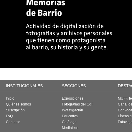
INSTITUCIONALES
SECCIONES
DESTA
Inicio
Exposiciones
MUFF, fes
Quiénes somos
Fotografías del CdF
Canal d
Suscripción
Investigación
Convoca
FAQ
Educativa
Líneas d
Contacto
Catálogo
Fotoviaj
Mediateca