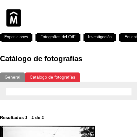
Exposiciones
Fotografías del CdF
Investigación
Educat
Catálogo de fotografías
General
Catálogo de fotografías
Resultados
1
-
1
de
1