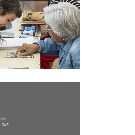
Razón
e CdF