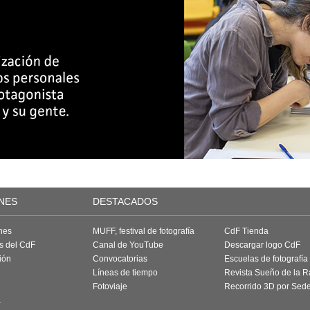
NES
DESTACADOS
nes
MUFF, festival de fotografía
CdF Tienda
as del CdF
Canal de YouTube
Descargar logo CdF
ión
Convocatorias
Escuelas de fotografía
Líneas de tiempo
Revista Sueño de la 
Fotoviaje
Recorrido 3D por Sed
a