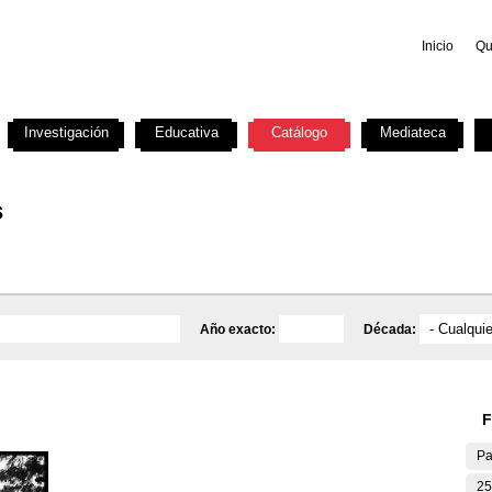
Inicio
Qu
Investigación
Educativa
Catálogo
Mediateca
s
Año exacto:
Década:
F
Pa
25