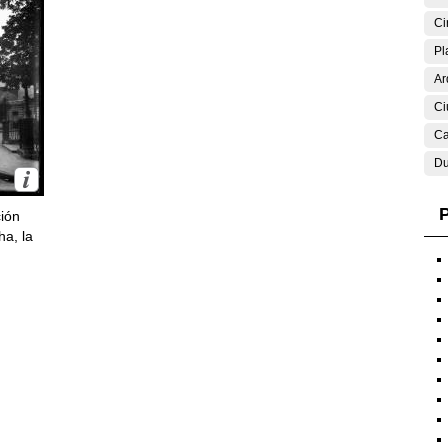
Ci
Pl
Ar
Ci
Ca
Du
P
ción
ha, la