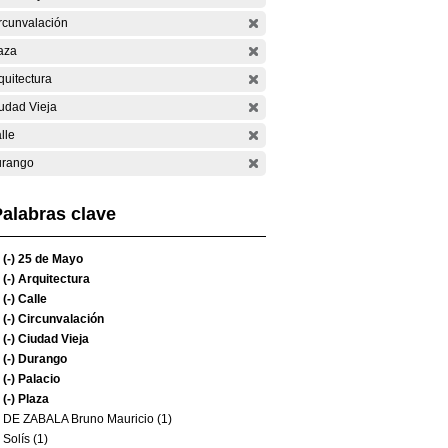
rcunvalación
aza
quitectura
udad Vieja
lle
rango
alabras clave
(-)
25 de Mayo
(-)
Arquitectura
(-)
Calle
(-)
Circunvalación
(-)
Ciudad Vieja
(-)
Durango
(-)
Palacio
(-)
Plaza
DE ZABALA Bruno Mauricio (1)
Solís (1)