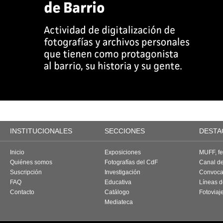
INSTITUCIONALES
SECCIONES
DESTA
Inicio
Exposiciones
MUFF, fes
Quiénes somos
Fotografías del CdF
Canal d
Suscripción
Investigación
Convoca
FAQ
Educativa
Líneas d
Contacto
Catálogo
Fotoviaj
Mediateca