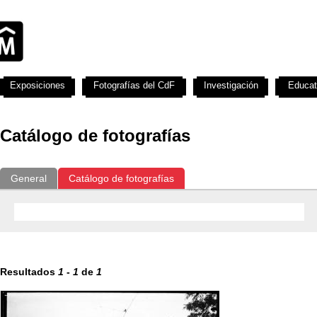
Exposiciones
Fotografías del CdF
Investigación
Educat
Catálogo de fotografías
General
Catálogo de fotografías
Resultados
1
-
1
de
1