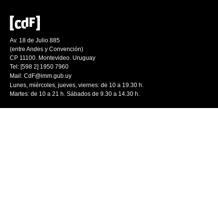
Av. 18 de Julio 885
(entre Andes y Convención)
CP 11100. Montevideo. Uruguay
Tel: [598 2] 1950 7960
Mail:
CdF@imm.gub.uy
Lunes, miércoles, jueves, viernes: de 10 a 19.30 h.
Martes: de 10 a 21 h. Sábados de 9.30 a 14.30 h.