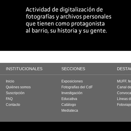
INSTITUCIONALES
SECCIONES
DESTA
Inicio
Exposiciones
MUFF, fes
Quiénes somos
Fotografías del CdF
Canal d
Suscripción
Investigación
Convoca
FAQ
Educativa
Líneas d
Contacto
Catálogo
Fotoviaj
Mediateca