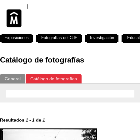
Exposiciones
Fotografías del CdF
Investigación
Educat
Catálogo de fotografías
General
Catálogo de fotografías
Resultados
1
-
1
de
1