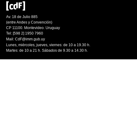
Av. 18 de Julio 885
(entre Andes y Convención)
CP 11100. Montevideo. Uruguay
Tel: [598 2] 1950 7960
Mail:
CdF@imm.gub.uy
Lunes, miércoles, jueves, viernes: de 10 a 19.30 h.
Martes: de 10 a 21 h. Sábados de 9.30 a 14.30 h.