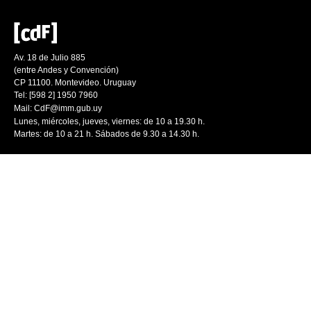
Av. 18 de Julio 885
(entre Andes y Convención)
CP 11100. Montevideo. Uruguay
Tel: [598 2] 1950 7960
Mail:
CdF@imm.gub.uy
Lunes, miércoles, jueves, viernes: de 10 a 19.30 h.
Martes: de 10 a 21 h. Sábados de 9.30 a 14.30 h.