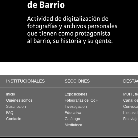
INSTITUCIONALES
SECCIONES
DESTA
Inicio
Exposiciones
MUFF, fes
Quiénes somos
Fotografías del CdF
Canal d
Suscripción
Investigación
Convoca
FAQ
Educativa
Líneas d
Contacto
Catálogo
Fotoviaj
Mediateca