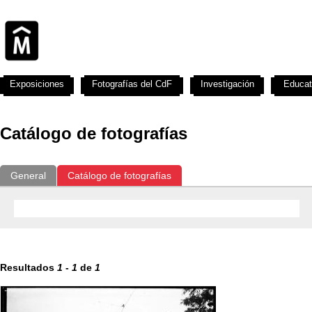
Exposiciones
Fotografías del CdF
Investigación
Educat
Catálogo de fotografías
General
Catálogo de fotografías
Resultados
1
-
1
de
1