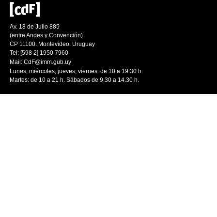
Av. 18 de Julio 885
(entre Andes y Convención)
CP 11100. Montevideo. Uruguay
Tel: [598 2] 1950 7960
Mail:
CdF@imm.gub.uy
Lunes, miércoles, jueves, viernes: de 10 a 19.30 h.
Martes: de 10 a 21 h. Sábados de 9.30 a 14.30 h.