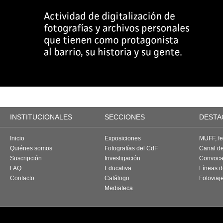
INSTITUCIONALES
SECCIONES
DESTA
Inicio
Exposiciones
MUFF, fes
Quiénes somos
Fotografías del CdF
Canal d
Suscripción
Investigación
Convoca
FAQ
Educativa
Líneas d
Contacto
Catálogo
Fotoviaj
Mediateca