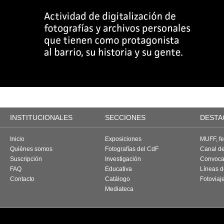
INSTITUCIONALES
SECCIONES
DESTA
Inicio
Exposiciones
MUFF, fes
Quiénes somos
Fotografías del CdF
Canal d
Suscripción
Investigación
Convoca
FAQ
Educativa
Líneas d
Contacto
Catálogo
Fotoviaj
Mediateca