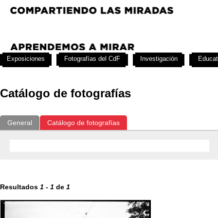
Exposiciones
Fotografías del CdF
Investigación
Educat
Catálogo de fotografías
General
Catálogo de fotografías
Resultados
1
-
1
de
1