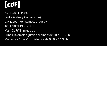
Av. 18 de Julio 885
(entre Andes y Convención)
CP 11100. Montevideo. Uruguay
Tel: [598 2] 1950 7960
Mail:
CdF@imm.gub.uy
Lunes, miércoles, jueves, viernes: de 10 a 19.30 h.
Martes: de 10 a 21 h. Sábados de 9.30 a 14.30 h.