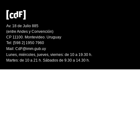
Av. 18 de Julio 885
(entre Andes y Convención)
CP 11100. Montevideo. Uruguay
Tel: [598 2] 1950 7960
Mail:
CdF@imm.gub.uy
Lunes, miércoles, jueves, viernes: de 10 a 19.30 h.
Martes: de 10 a 21 h. Sábados de 9.30 a 14.30 h.