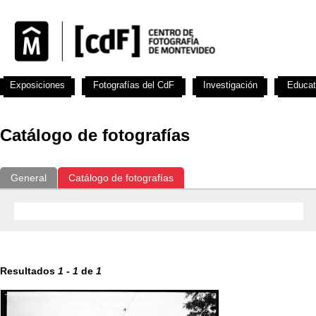
Exposiciones
Fotografías del CdF
Investigación
Educat
Catálogo de fotografías
General
Catálogo de fotografías
Resultados
1
-
1
de
1