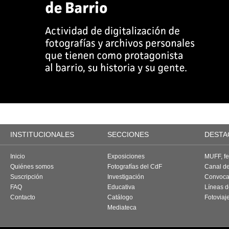
INSTITUCIONALES
SECCIONES
DESTA
Inicio
Exposiciones
MUFF, fes
Quiénes somos
Fotografías del CdF
Canal d
Suscripción
Investigación
Convoca
FAQ
Educativa
Líneas d
Contacto
Catálogo
Fotoviaj
Mediateca