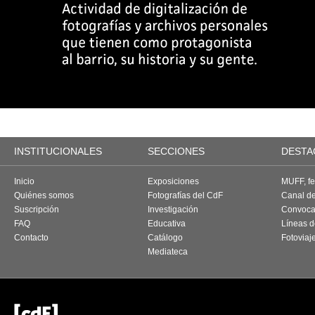
INSTITUCIONALES
SECCIONES
DESTA
Inicio
Exposiciones
MUFF, fes
Quiénes somos
Fotografías del CdF
Canal d
Suscripción
Investigación
Convoca
FAQ
Educativa
Líneas d
Contacto
Catálogo
Fotoviaj
Mediateca