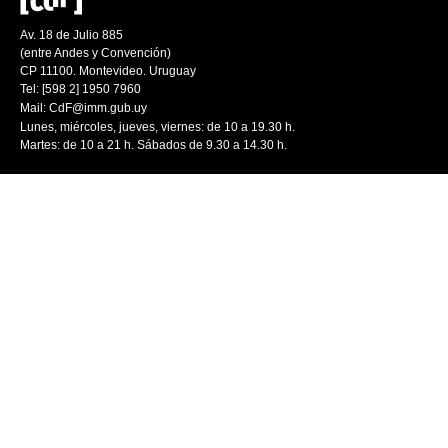
Av. 18 de Julio 885
(entre Andes y Convención)
CP 11100. Montevideo. Uruguay
Tel: [598 2] 1950 7960
Mail:
CdF@imm.gub.uy
Lunes, miércoles, jueves, viernes: de 10 a 19.30 h.
Martes: de 10 a 21 h. Sábados de 9.30 a 14.30 h.