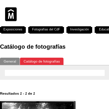
Exposiciones
Fotografías del CdF
Investigación
Educat
Catálogo de fotografías
General
Catálogo de fotografías
Resultados
1
-
1
de
1