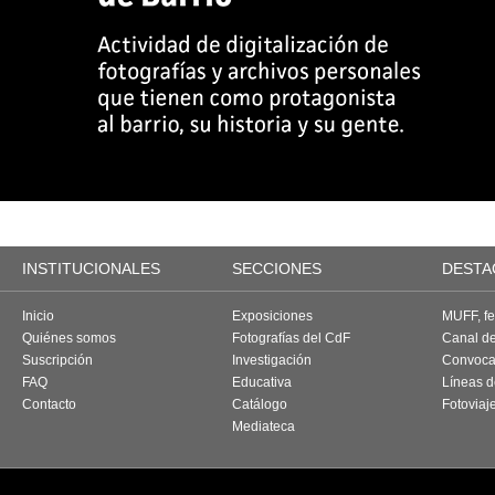
INSTITUCIONALES
SECCIONES
DESTA
Inicio
Exposiciones
MUFF, fes
Quiénes somos
Fotografías del CdF
Canal d
Suscripción
Investigación
Convoca
FAQ
Educativa
Líneas d
Contacto
Catálogo
Fotoviaj
Mediateca