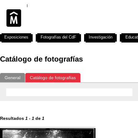
Exposiciones
Fotografías del CdF
Investigación
Educat
Catálogo de fotografías
General
Catálogo de fotografías
Resultados
1
-
1
de
1