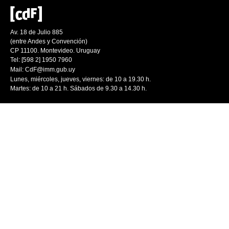
Av. 18 de Julio 885
(entre Andes y Convención)
CP 11100. Montevideo. Uruguay
Tel: [598 2] 1950 7960
Mail:
CdF@imm.gub.uy
Lunes, miércoles, jueves, viernes: de 10 a 19.30 h.
Martes: de 10 a 21 h. Sábados de 9.30 a 14.30 h.