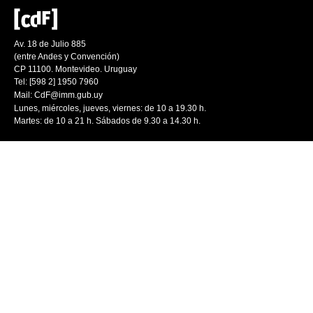
Av. 18 de Julio 885
(entre Andes y Convención)
CP 11100. Montevideo. Uruguay
Tel: [598 2] 1950 7960
Mail:
CdF@imm.gub.uy
Lunes, miércoles, jueves, viernes: de 10 a 19.30 h.
Martes: de 10 a 21 h. Sábados de 9.30 a 14.30 h.