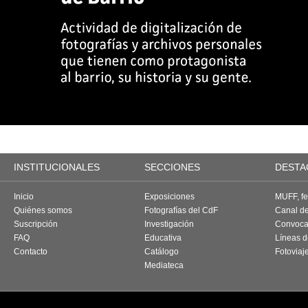
INSTITUCIONALES
SECCIONES
DESTA
Inicio
Exposiciones
MUFF, fes
Quiénes somos
Fotografías del CdF
Canal d
Suscripción
Investigación
Convoca
FAQ
Educativa
Líneas d
Contacto
Catálogo
Fotoviaj
Mediateca