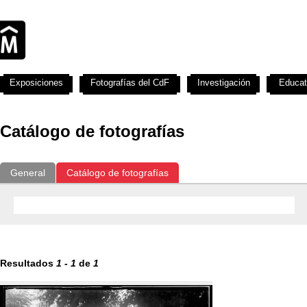
Exposiciones
Fotografías del CdF
Investigación
Educat
Catálogo de fotografías
General
Catálogo de fotografías
Resultados
1
-
1
de
1