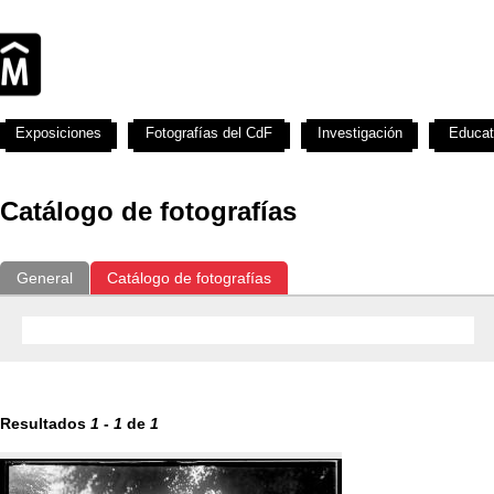
Exposiciones
Fotografías del CdF
Investigación
Educat
Catálogo de fotografías
General
Catálogo de fotografías
Resultados
1
-
1
de
1