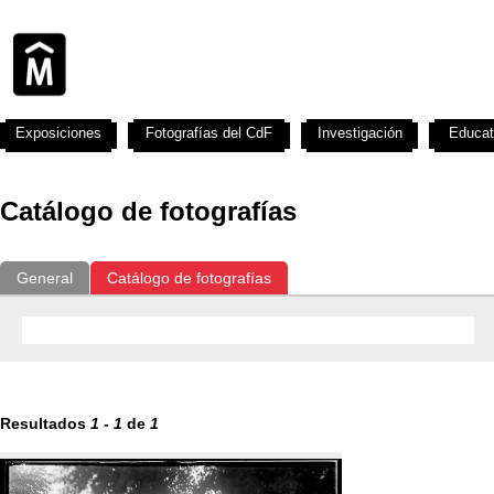
Exposiciones
Fotografías del CdF
Investigación
Educat
Catálogo de fotografías
General
Catálogo de fotografías
Resultados
1
-
1
de
1