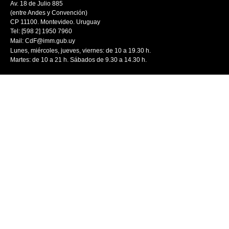
Av. 18 de Julio 885
(entre Andes y Convención)
CP 11100. Montevideo. Uruguay
Tel: [598 2] 1950 7960
Mail:
CdF@imm.gub.uy
Lunes, miércoles, jueves, viernes: de 10 a 19.30 h.
Martes: de 10 a 21 h. Sábados de 9.30 a 14.30 h.