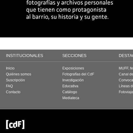
INSTITUCIONALES
SECCIONES
DESTA
Inicio
Exposiciones
MUFF, fes
Quiénes somos
Fotografías del CdF
Canal d
Suscripción
Investigación
Convoca
FAQ
Educativa
Líneas d
Contacto
Catálogo
Fotoviaj
Mediateca