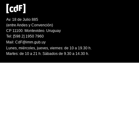
Av. 18 de Julio 885
(entre Andes y Convención)
CP 11100. Montevideo. Uruguay
Tel: [598 2] 1950 7960
Mail:
CdF@imm.gub.uy
Lunes, miércoles, jueves, viernes: de 10 a 19.30 h.
Martes: de 10 a 21 h. Sábados de 9.30 a 14.30 h.