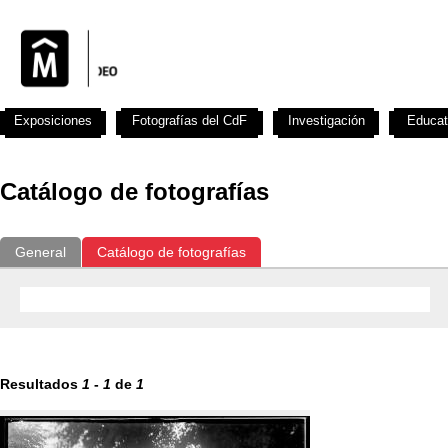
Exposiciones
Fotografías del CdF
Investigación
Educat
Catálogo de fotografías
General
Catálogo de fotografías
Resultados
1
-
1
de
1