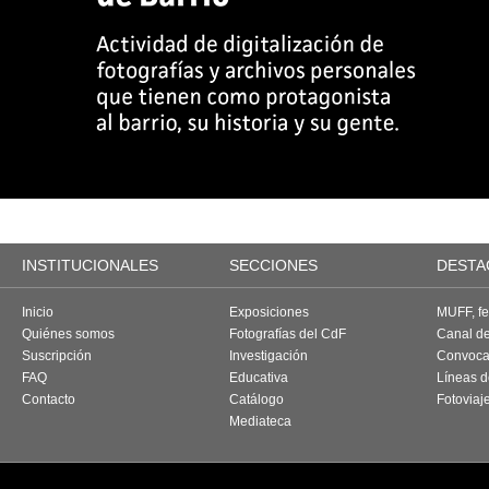
INSTITUCIONALES
SECCIONES
DESTA
Inicio
Exposiciones
MUFF, fes
Quiénes somos
Fotografías del CdF
Canal d
Suscripción
Investigación
Convoca
FAQ
Educativa
Líneas d
Contacto
Catálogo
Fotoviaj
Mediateca