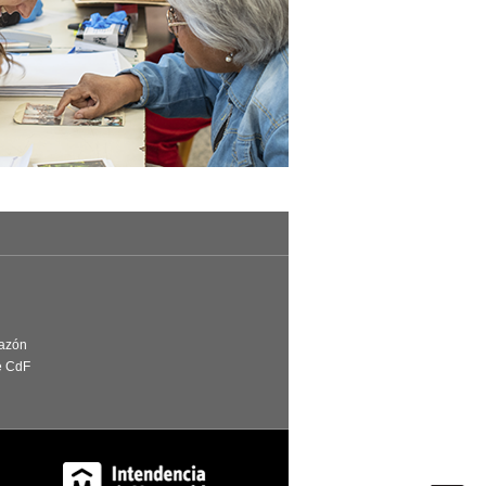
Razón
e CdF