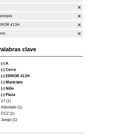
nicipio
RROR 413H
rro
alabras clave
(-)
A
(-)
Cerro
(-)
ERROR 413H
(-)
Municipio
(-)
Niño
(-)
Plaza
17 (1)
Arbolado (1)
CCZ (1)
Juego (1)