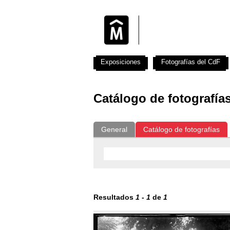
Exposiciones
Fotografías del CdF
Catálogo de fotografía
General
Catálogo de fotografías
Resultados
1
-
1
de
1