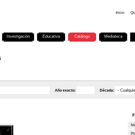
Inicio
Qu
Investigación
Educativa
Catálogo
Mediateca
s
Año exacto:
Década:
F
Ni
Pl