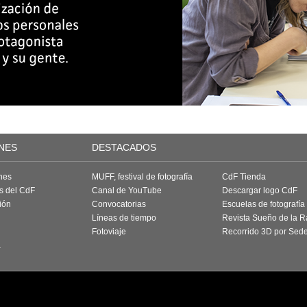
NES
DESTACADOS
nes
MUFF, festival de fotografía
CdF Tienda
as del CdF
Canal de YouTube
Descargar logo CdF
ión
Convocatorias
Escuelas de fotografía
Líneas de tiempo
Revista Sueño de la 
Fotoviaje
Recorrido 3D por Sed
a