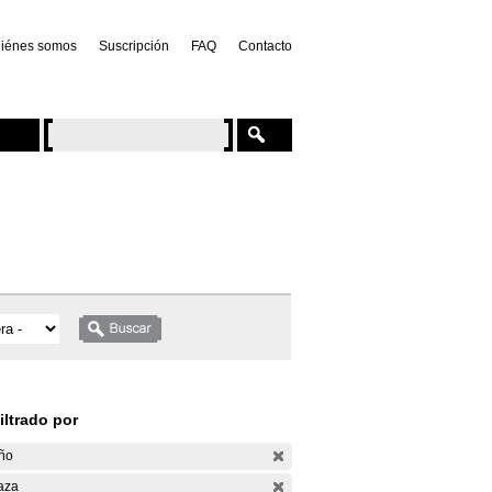
iénes somos
Suscripción
FAQ
Contacto
iltrado por
ño
aza