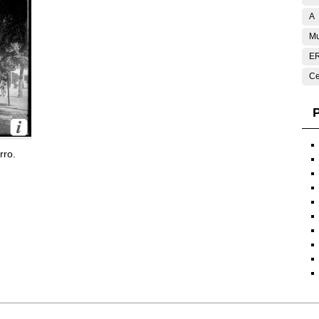
A
Mu
E
Ce
P
rro.