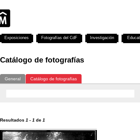
Exposiciones
Fotografías del CdF
Investigación
Educat
Catálogo de fotografías
General
Catálogo de fotografías
Resultados
1
-
1
de
1