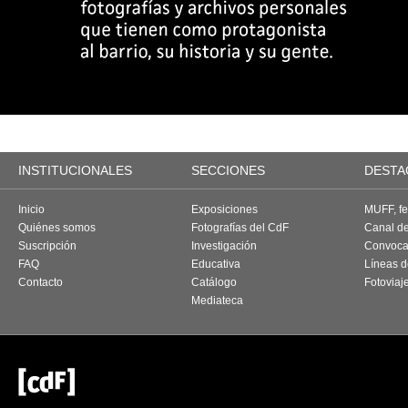
INSTITUCIONALES
SECCIONES
DESTA
Inicio
Exposiciones
MUFF, fes
Quiénes somos
Fotografías del CdF
Canal d
Suscripción
Investigación
Convoca
FAQ
Educativa
Líneas d
Contacto
Catálogo
Fotoviaj
Mediateca