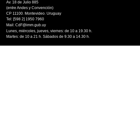
Av. 18 de Julio 885
(entre Andes y Convención)
CP 11100. Montevideo. Uruguay
Tel: [598 2] 1950 7960
Mail:
CdF@imm.gub.uy
Lunes, miércoles, jueves, viernes: de 10 a 19.30 h.
Martes: de 10 a 21 h. Sábados de 9.30 a 14.30 h.