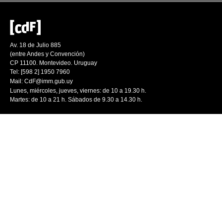
Av. 18 de Julio 885
(entre Andes y Convención)
CP 11100. Montevideo. Uruguay
Tel: [598 2] 1950 7960
Mail:
CdF@imm.gub.uy
Lunes, miércoles, jueves, viernes: de 10 a 19.30 h.
Martes: de 10 a 21 h. Sábados de 9.30 a 14.30 h.