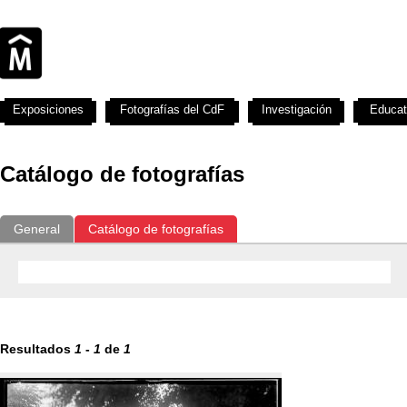
Exposiciones
Fotografías del CdF
Investigación
Educat
Catálogo de fotografías
General
Catálogo de fotografías
Resultados
1
-
1
de
1