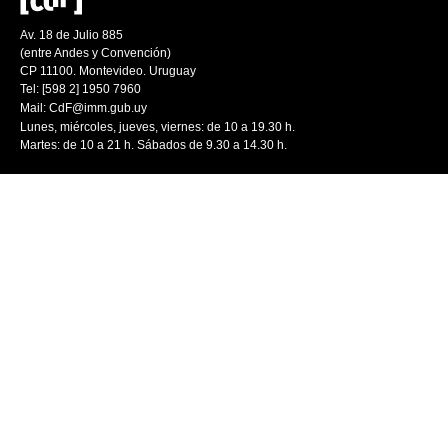
Av. 18 de Julio 885
(entre Andes y Convención)
CP 11100. Montevideo. Uruguay
Tel: [598 2] 1950 7960
Mail:
CdF@imm.gub.uy
Lunes, miércoles, jueves, viernes: de 10 a 19.30 h.
Martes: de 10 a 21 h. Sábados de 9.30 a 14.30 h.