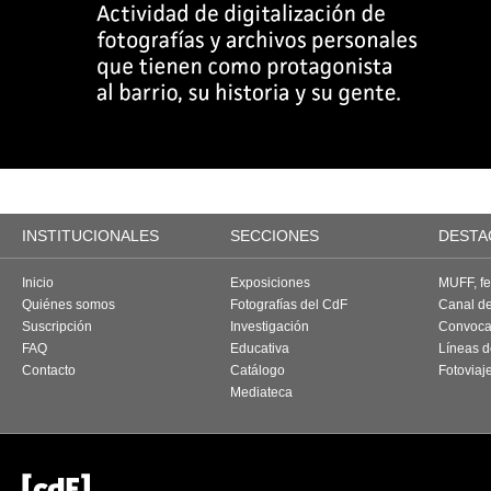
INSTITUCIONALES
SECCIONES
DESTA
Inicio
Exposiciones
MUFF, fes
Quiénes somos
Fotografías del CdF
Canal d
Suscripción
Investigación
Convoca
FAQ
Educativa
Líneas d
Contacto
Catálogo
Fotoviaj
Mediateca