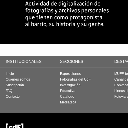
INSTITUCIONALES
SECCIONES
DESTA
Inicio
Exposiciones
MUFF, fes
Quiénes somos
Fotografías del CdF
Canal d
Suscripción
Investigación
Convoca
FAQ
Educativa
Líneas d
Contacto
Catálogo
Fotoviaj
Mediateca