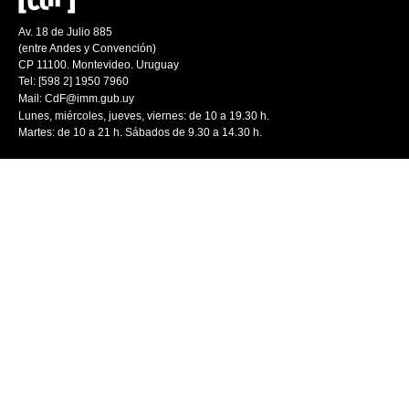
Av. 18 de Julio 885
(entre Andes y Convención)
CP 11100. Montevideo. Uruguay
Tel: [598 2] 1950 7960
Mail:
CdF@imm.gub.uy
Lunes, miércoles, jueves, viernes: de 10 a 19.30 h.
Martes: de 10 a 21 h. Sábados de 9.30 a 14.30 h.