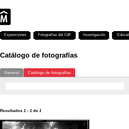
Exposiciones
Fotografías del CdF
Investigación
Educat
Catálogo de fotografías
General
Catálogo de fotografías
Resultados
1
-
1
de
1