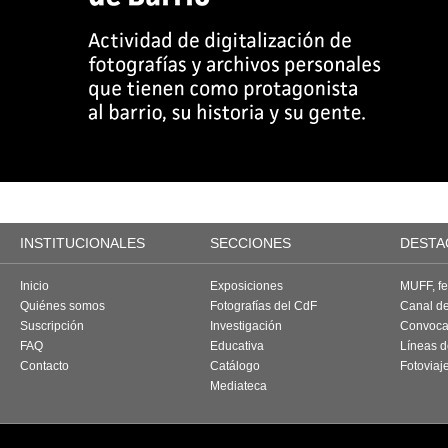
INSTITUCIONALES
SECCIONES
DESTA
Inicio
Exposiciones
MUFF, fes
Quiénes somos
Fotografías del CdF
Canal d
Suscripción
Investigación
Convoca
FAQ
Educativa
Líneas d
Contacto
Catálogo
Fotoviaj
Mediateca