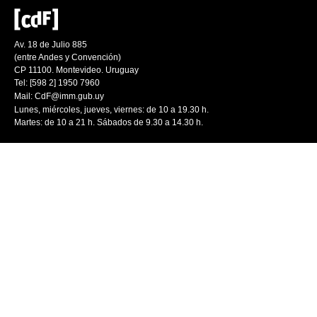
Av. 18 de Julio 885
(entre Andes y Convención)
CP 11100. Montevideo. Uruguay
Tel: [598 2] 1950 7960
Mail:
CdF@imm.gub.uy
Lunes, miércoles, jueves, viernes: de 10 a 19.30 h.
Martes: de 10 a 21 h. Sábados de 9.30 a 14.30 h.