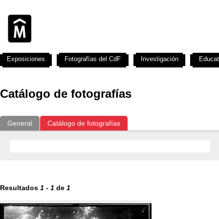
Exposiciones
Fotografías del CdF
Investigación
Educat
Catálogo de fotografías
General
Catálogo de fotografías
Resultados
1
-
1
de
1