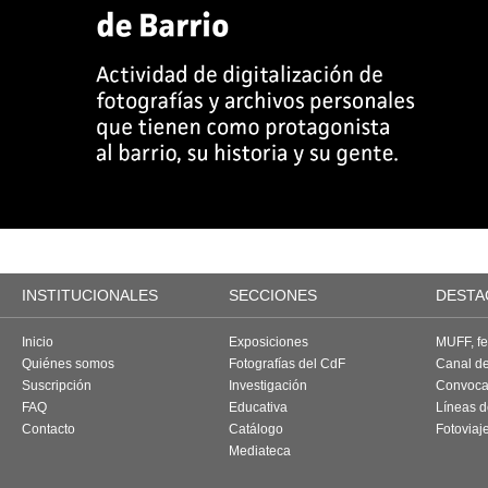
INSTITUCIONALES
SECCIONES
DESTA
Inicio
Exposiciones
MUFF, fes
Quiénes somos
Fotografías del CdF
Canal d
Suscripción
Investigación
Convoca
FAQ
Educativa
Líneas d
Contacto
Catálogo
Fotoviaj
Mediateca