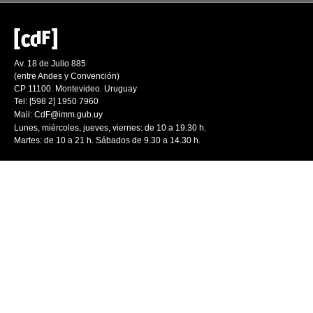
Av. 18 de Julio 885
(entre Andes y Convención)
CP 11100. Montevideo. Uruguay
Tel: [598 2] 1950 7960
Mail:
CdF@imm.gub.uy
Lunes, miércoles, jueves, viernes: de 10 a 19.30 h.
Martes: de 10 a 21 h. Sábados de 9.30 a 14.30 h.