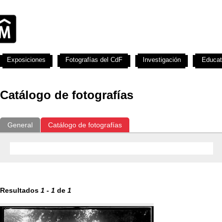
Exposiciones
Fotografías del CdF
Investigación
Educat
Catálogo de fotografías
General
Catálogo de fotografías
Resultados
1
-
1
de
1