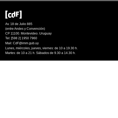
Av. 18 de Julio 885
(entre Andes y Convención)
CP 11100. Montevideo. Uruguay
Tel: [598 2] 1950 7960
Mail:
CdF@imm.gub.uy
Lunes, miércoles, jueves, viernes: de 10 a 19.30 h.
Martes: de 10 a 21 h. Sábados de 9.30 a 14.30 h.