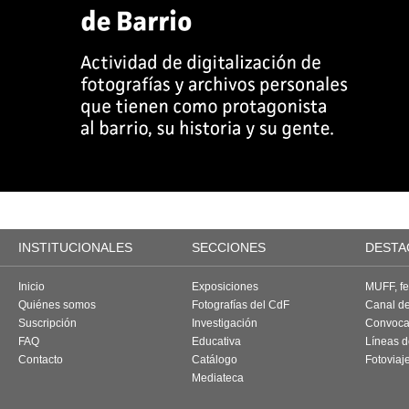
INSTITUCIONALES
SECCIONES
DESTA
Inicio
Exposiciones
MUFF, fes
Quiénes somos
Fotografías del CdF
Canal d
Suscripción
Investigación
Convoca
FAQ
Educativa
Líneas d
Contacto
Catálogo
Fotoviaj
Mediateca