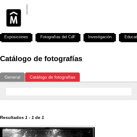
Exposiciones
Fotografías del CdF
Investigación
Educat
Catálogo de fotografías
General
Catálogo de fotografías
Resultados
1
-
1
de
1