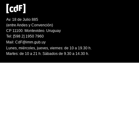
Av. 18 de Julio 885
(entre Andes y Convención)
CP 11100. Montevideo. Uruguay
Tel: [598 2] 1950 7960
Mail:
CdF@imm.gub.uy
Lunes, miércoles, jueves, viernes: de 10 a 19.30 h.
Martes: de 10 a 21 h. Sábados de 9.30 a 14.30 h.