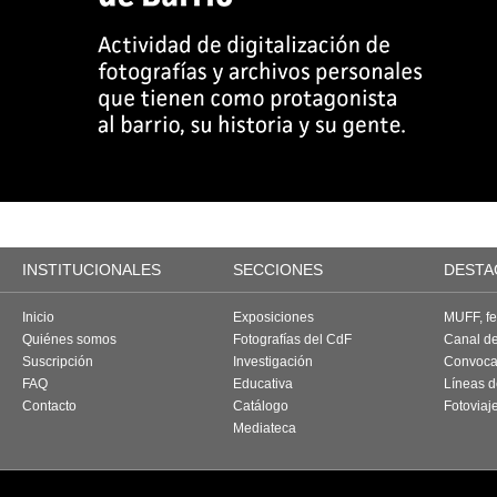
INSTITUCIONALES
SECCIONES
DESTA
Inicio
Exposiciones
MUFF, fes
Quiénes somos
Fotografías del CdF
Canal d
Suscripción
Investigación
Convoca
FAQ
Educativa
Líneas d
Contacto
Catálogo
Fotoviaj
Mediateca