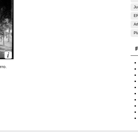
Ju
E
Ar
Pl
P
rro.