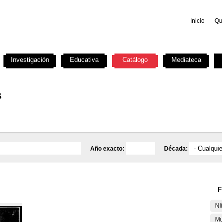
Inicio
Qu
Investigación
Educativa
Catálogo
Mediateca
s
Año exacto:
Década:
F
Ni
Mu