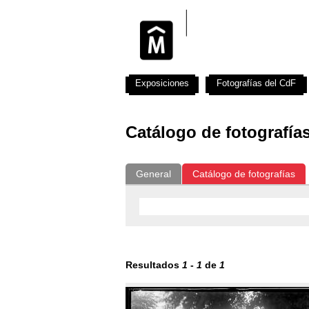
Exposiciones
Fotografías del CdF
Catálogo de fotografía
General
Catálogo de fotografías
Resultados
1
-
1
de
1