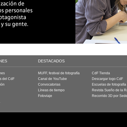
NES
DESTACADOS
nes
MUFF, festival de fotografía
CdF Tienda
as del CdF
Canal de YouTube
Descargar logo CdF
ión
Convocatorias
Escuelas de fotografía
Líneas de tiempo
Revista Sueño de la 
Fotoviaje
Recorrido 3D por Sed
a