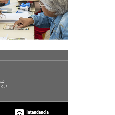
Razón
e CdF