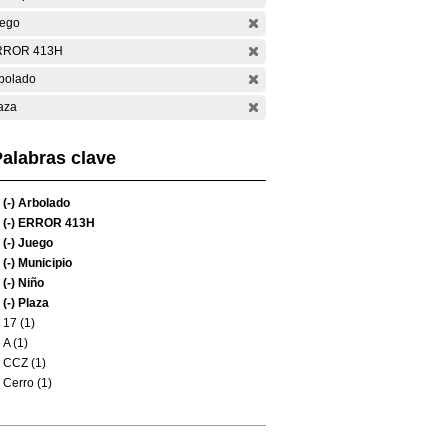
ego
RROR 413H
bolado
aza
alabras clave
(-)
Arbolado
(-)
ERROR 413H
(-)
Juego
(-)
Municipio
(-)
Niño
(-)
Plaza
17 (1)
A (1)
CCZ (1)
Cerro (1)