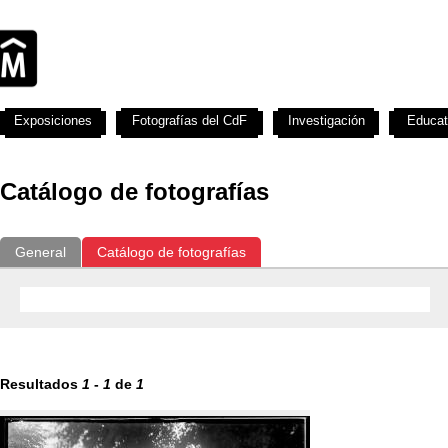
Exposiciones
Fotografías del CdF
Investigación
Educat
Catálogo de fotografías
General
Catálogo de fotografías
Resultados
1
-
1
de
1