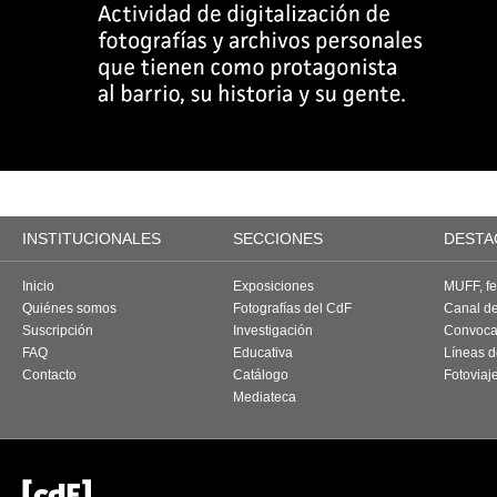
INSTITUCIONALES
SECCIONES
DESTA
Inicio
Exposiciones
MUFF, fes
Quiénes somos
Fotografías del CdF
Canal d
Suscripción
Investigación
Convoca
FAQ
Educativa
Líneas d
Contacto
Catálogo
Fotoviaj
Mediateca