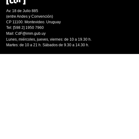
Av. 18 de Julio 885
(entre Andes y Convención)
CP 11100. Montevideo. Uruguay
Tel: [598 2] 1950 7960
Mail:
CdF@imm.gub.uy
Lunes, miércoles, jueves, viernes: de 10 a 19.30 h.
Martes: de 10 a 21 h. Sábados de 9.30 a 14.30 h.