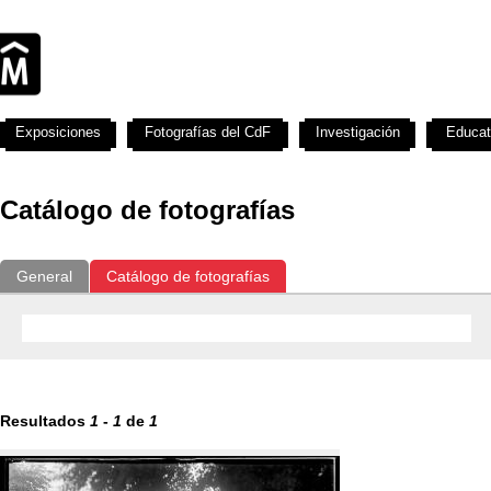
Exposiciones
Fotografías del CdF
Investigación
Educat
Catálogo de fotografías
General
Catálogo de fotografías
Resultados
1
-
1
de
1