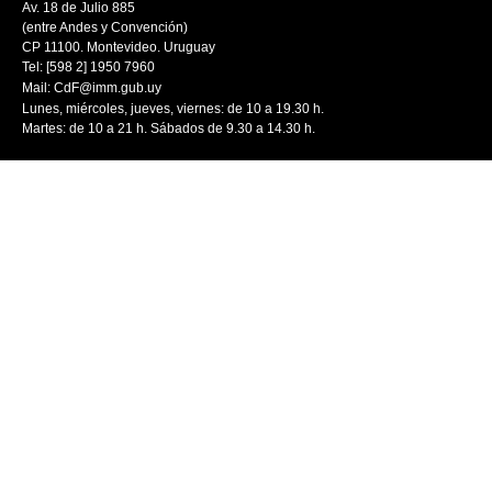
Av. 18 de Julio 885
(entre Andes y Convención)
CP 11100. Montevideo. Uruguay
Tel: [598 2] 1950 7960
Mail:
CdF@imm.gub.uy
Lunes, miércoles, jueves, viernes: de 10 a 19.30 h.
Martes: de 10 a 21 h. Sábados de 9.30 a 14.30 h.