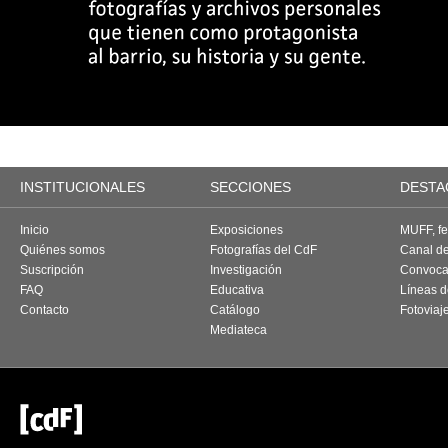
INSTITUCIONALES
SECCIONES
DESTA
Inicio
Exposiciones
MUFF, fes
Quiénes somos
Fotografías del CdF
Canal d
Suscripción
Investigación
Convoca
FAQ
Educativa
Líneas d
Contacto
Catálogo
Fotoviaj
Mediateca