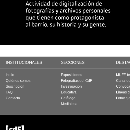
INSTITUCIONALES
SECCIONES
DESTA
Inicio
Exposiciones
MUFF, fes
Quiénes somos
Fotografías del CdF
Canal d
Suscripción
Investigación
Convoca
FAQ
Educativa
Líneas d
Contacto
Catálogo
Fotoviaj
Mediateca