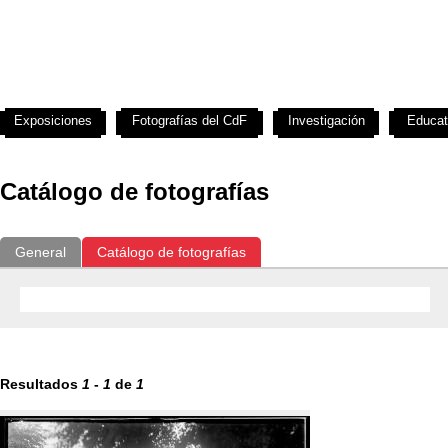
Exposiciones
Fotografías del CdF
Investigación
Educat
Catálogo de fotografías
General
Catálogo de fotografías
Resultados
1
-
1
de
1