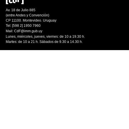
Av. 18 de Julio 885
(entre Andes y Convención)
CP 11100. Montevideo. Uruguay
Tel: [598 2] 1950 7960
Mail:
CdF@imm.gub.uy
Lunes, miércoles, jueves, viernes: de 10 a 19.30 h.
Martes: de 10 a 21 h. Sábados de 9.30 a 14.30 h.