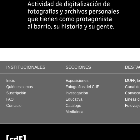
INSTITUCIONALES
SECCIONES
DESTA
Inicio
Exposiciones
MUFF, fes
Quiénes somos
Fotografías del CdF
Canal d
Suscripción
Investigación
Convoca
FAQ
Educativa
Líneas d
Contacto
Catálogo
Fotoviaj
Mediateca