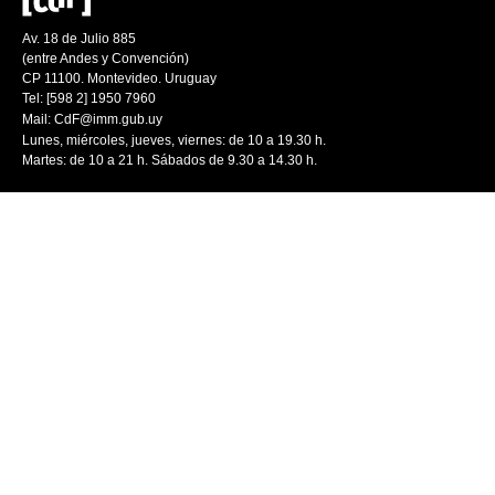
Av. 18 de Julio 885
(entre Andes y Convención)
CP 11100. Montevideo. Uruguay
Tel: [598 2] 1950 7960
Mail:
CdF@imm.gub.uy
Lunes, miércoles, jueves, viernes: de 10 a 19.30 h.
Martes: de 10 a 21 h. Sábados de 9.30 a 14.30 h.