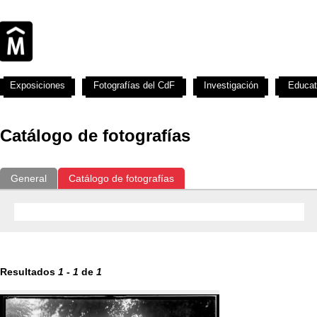
Exposiciones
Fotografías del CdF
Investigación
Educat
Catálogo de fotografías
General
Catálogo de fotografías
Resultados
1
-
1
de
1