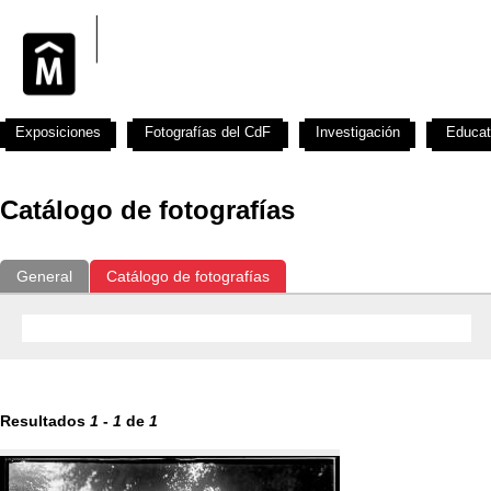
Exposiciones
Fotografías del CdF
Investigación
Educat
Catálogo de fotografías
General
Catálogo de fotografías
Resultados
1
-
1
de
1