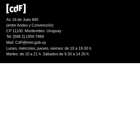
Av. 18 de Julio 885
(entre Andes y Convención)
CP 11100. Montevideo. Uruguay
Tel: [598 2] 1950 7960
Mail:
CdF@imm.gub.uy
Lunes, miércoles, jueves, viernes: de 10 a 19.30 h.
Martes: de 10 a 21 h. Sábados de 9.30 a 14.30 h.