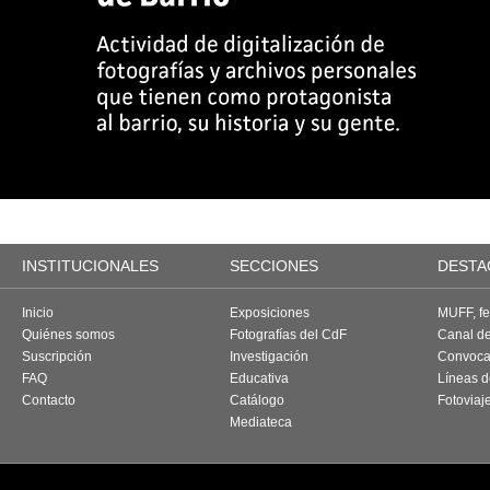
INSTITUCIONALES
SECCIONES
DESTA
Inicio
Exposiciones
MUFF, fes
Quiénes somos
Fotografías del CdF
Canal d
Suscripción
Investigación
Convoca
FAQ
Educativa
Líneas d
Contacto
Catálogo
Fotoviaj
Mediateca