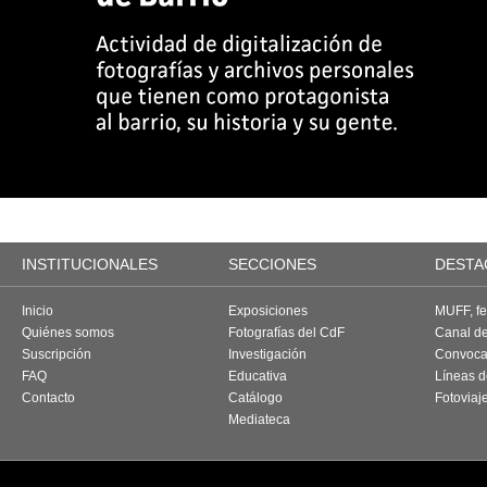
INSTITUCIONALES
SECCIONES
DESTA
Inicio
Exposiciones
MUFF, fes
Quiénes somos
Fotografías del CdF
Canal d
Suscripción
Investigación
Convoca
FAQ
Educativa
Líneas d
Contacto
Catálogo
Fotoviaj
Mediateca