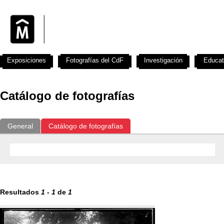
Exposiciones
Fotografías del CdF
Investigación
Educat
Catálogo de fotografías
General
Catálogo de fotografías
Resultados
1
-
1
de
1