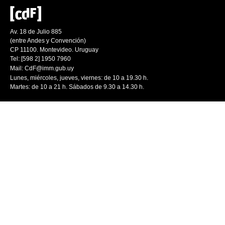
Av. 18 de Julio 885
(entre Andes y Convención)
CP 11100. Montevideo. Uruguay
Tel: [598 2] 1950 7960
Mail:
CdF@imm.gub.uy
Lunes, miércoles, jueves, viernes: de 10 a 19.30 h.
Martes: de 10 a 21 h. Sábados de 9.30 a 14.30 h.